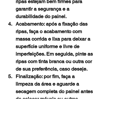
ripas estejam bem firmes para 
garantir a segurança e a 
durabilidade do painel.
Acabamento: após a fixação das 
ripas, faça o acabamento com 
massa corrida e lixa para deixar a 
superfície uniforme e livre de 
imperfeições. Em seguida, pinte as 
ripas com tinta branca ou outra cor 
de sua preferência, caso deseje.
Finalização: por fim, faça a 
limpeza da área e aguarde a 
secagem completa do painel antes 
de colocar móveis ou outros 
elementos decorativos no 
ambiente.
Vale lembrar que, dependendo do 
modelo e do fabricante do painel, o 
processo de instalação pode 