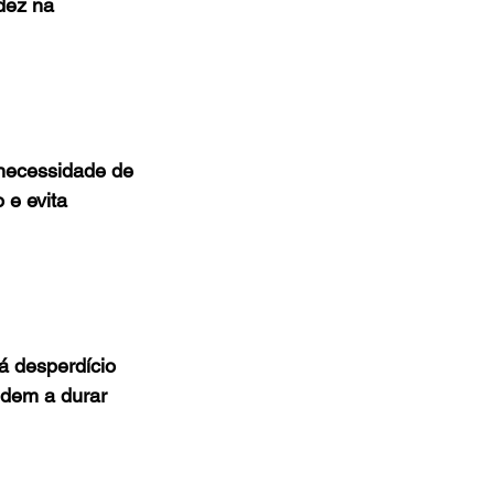
dez na 
 necessidade de 
e evita 
á desperdício 
ndem a durar 