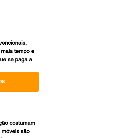
encionais, 
 mais tempo e 
que se paga a 
OS
ação costumam 
s móveis são 