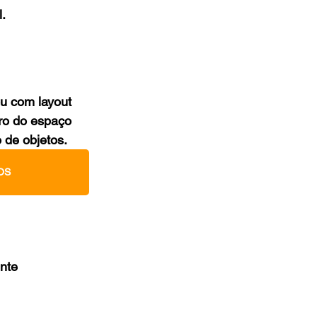
.
u com layout 
ro do espaço 
 de objetos.
OS
nte 