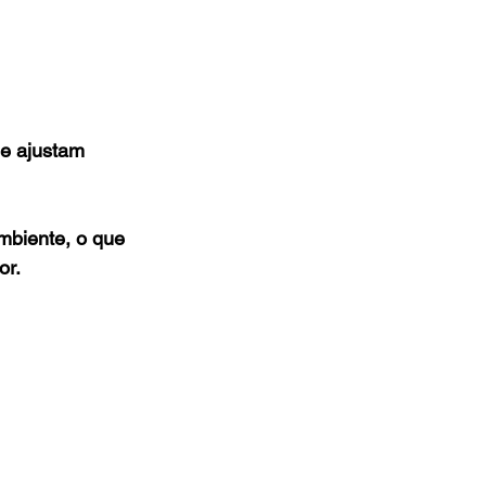
se ajustam 
mbiente, o que 
or.