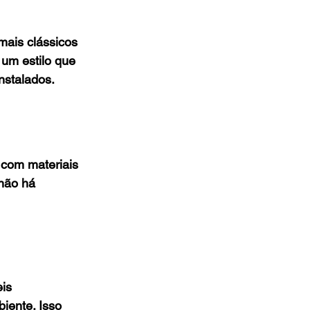
ais clássicos 
um estilo que 
nstalados.
 com materiais 
não há 
is 
iente. Isso 