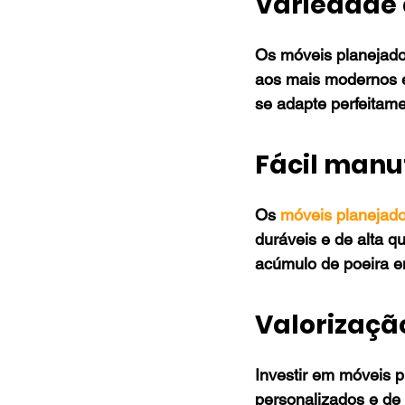
Variedade 
Os móveis planejado
aos mais modernos e 
se adapte perfeitam
Fácil man
Os 
móveis planejad
duráveis e de alta q
acúmulo de poeira e
Valorizaçã
Investir em móveis p
personalizados e de 