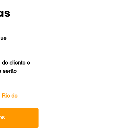
as
que 
do cliente e 
 serão 
 Rio de 
OS