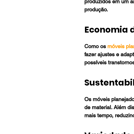
produzidos em um am
produção.
Economia 
Como os 
móveis pla
fazer ajustes e adap
possíveis transtorno
Sustentabi
Os móveis planejado
de material. Além di
mais tempo, reduzind