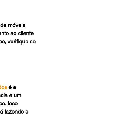
 de móveis 
to ao cliente 
, verifique se 
dos
 é a 
cia e um 
s. Isso 
á fazendo e 