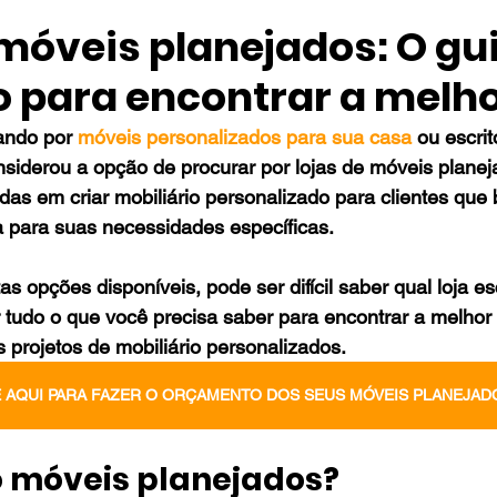
 móveis planejados: O gu
 para encontrar a melho
ando por 
móveis personalizados para sua casa
 ou escritó
siderou a opção de procurar por lojas de móveis planej
adas em criar mobiliário personalizado para clientes que
 para suas necessidades específicas. 
s opções disponíveis, pode ser difícil saber qual loja es
 tudo o que você precisa saber para encontrar a melhor 
 projetos de mobiliário personalizados.
 AQUI PARA FAZER O ORÇAMENTO DOS SEUS MÓVEIS PLANEJAD
ão móveis planejados?