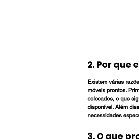
2. Por que
Existem várias razõ
móveis prontos. Prim
colocados, o que si
disponível. Além diss
necessidades específ
3. O que p