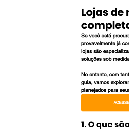
Lojas de
completo
Se você está procur
provavelmente já con
lojas são especializ
soluções sob medida
No entanto, com tanta
guia, vamos explorar
planejados para seus
ACESSE
1. O que s