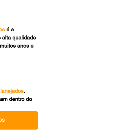
os
 é a 
e alta qualidade 
 muitos anos e 
planejados
. 
jam dentro do 
OS