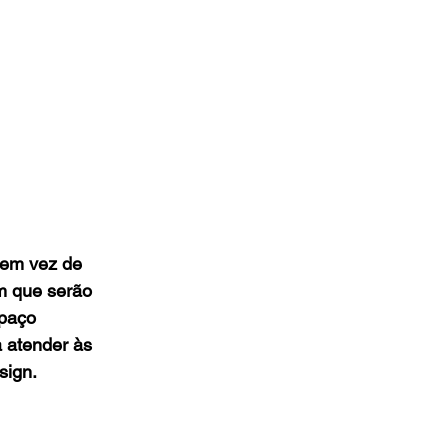
 em vez de 
m que serão 
paço 
a atender às 
sign.