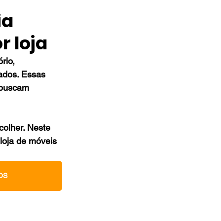
ia
r loja
rio, 
ados. Essas 
 buscam 
colher. Neste 
loja de móveis 
OS