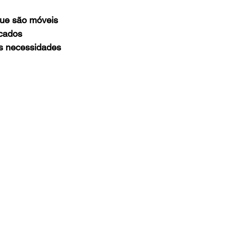
que são móveis 
cados 
às necessidades 