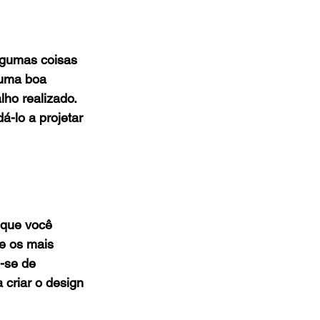
lgumas coisas 
 uma boa 
ho realizado. 
á-lo a projetar 
 que você 
e os mais 
-se de 
 criar o design 